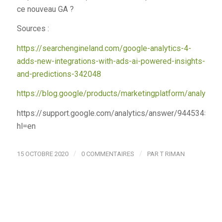
ce nouveau GA ?
Sources :
https://searchengineland.com/google-analytics-4-
adds-new-integrations-with-ads-ai-powered-insights-
and-predictions-342048
https://blog.google/products/marketingplatform/analytic
https://support.google.com/analytics/answer/9445345?
hl=en
/
/
15 OCTOBRE 2020
0 COMMENTAIRES
PAR
T RIMAN