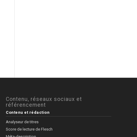
Contenu, réseaux sociaux et
référencement
Contenu et rédaction
Analyseur de titres
Score de lecture de Flesch
Méta-description