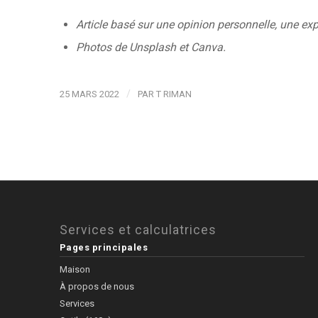
Article basé sur une opinion personnelle, une exp
Photos de Unsplash et Canva.
/
25 MARS 2022
PAR
T RIMAN
Services et calculatrices
Pages principales
Maison
À propos de nous
Services