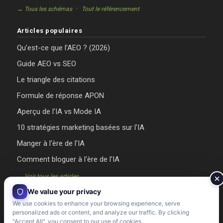
·
→ Tous les schémas
Tout le référencement
Articles populaires
Qu’est-ce que l’AEO ? (2026)
Guide AEO vs SEO
Le triangle des citations
Formule de réponse APON
Aperçu de l'IA vs Mode IA
10 stratégies marketing basées sur l'IA
Manger à l'ère de l'IA
Comment bloguer à l'ère de l'IA
→ Voir tous les articles
We value your privacy
We use cookies to enhance your browsing experience, serve
personalized ads or content, and analyze our traffic. By clicking
"Accept All", you consent to our use of cookies.