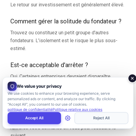
Le retour sur investissement est généralement élevé.
Comment gérer la solitude du fondateur ?
Trouvez ou constituez un petit groupe d'autres
fondateurs. L'isolement est le risque le plus sous-
estimé.
Est-ce acceptable d'arrêter ?
Oui. Certaines entreprises devraient disparaître.
Quitter le chemin de la mauvaise voie est une preuve
We value your privacy
de sagesse, pas d'échec.
We use cookies to enhance your browsing experience, serve
personalized ads or content, and analyze our traffic. By clicking
"Accept All", you consent to our use of cookies.
Comment développer sa résilience ?
politique de confidentialité
Politique relative aux cookies
Accept All
Reject All
Par petites répétitions. Chaque problème résolu
renforce votre confiance en vous pour résoudre le
suivant.