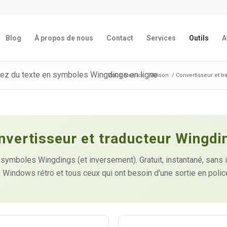
Blog
À propos de nous
Contact
Services
Outils
A
sez du texte en symboles Wingdings en ligne
Vous êtes ici :
Maison
/
Convertisseur et t
nvertisseur et traducteur Wingdi
 symboles Wingdings (et inversement). Gratuit, instantané, sans i
 Windows rétro et tous ceux qui ont besoin d'une sortie en pol