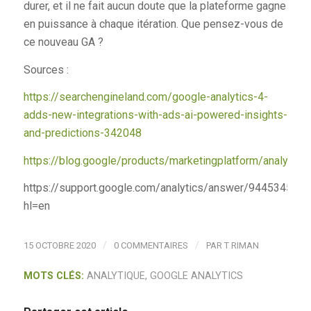
durer, et il ne fait aucun doute que la plateforme gagne
en puissance à chaque itération. Que pensez-vous de
ce nouveau GA ?
Sources :
https://searchengineland.com/google-analytics-4-
adds-new-integrations-with-ads-ai-powered-insights-
and-predictions-342048
https://blog.google/products/marketingplatform/analytic
https://support.google.com/analytics/answer/9445345?
hl=en
/
/
15 OCTOBRE 2020
0 COMMENTAIRES
PAR
T RIMAN
MOTS CLÉS:
ANALYTIQUE
,
GOOGLE ANALYTICS