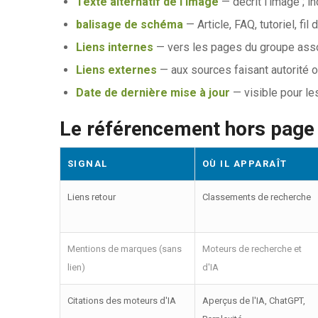
Texte alternatif de l'image
— décrit l'image ; in
balisage de schéma
— Article, FAQ, tutoriel, fil
Liens internes
— vers les pages du groupe assoc
Liens externes
— aux sources faisant autorité 
Date de dernière mise à jour
— visible pour les
Le référencement hors page à
SIGNAL
OÙ IL APPARAÎT
Liens retour
Classements de recherche
Mentions de marques (sans
Moteurs de recherche et
lien)
d'IA
Citations des moteurs d'IA
Aperçus de l'IA, ChatGPT,