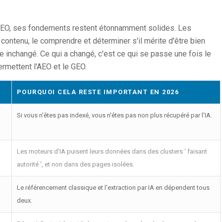
 SEO, ses fondements restent étonnamment solides. Les
contenu, le comprendre et déterminer s'il mérite d'être bien
nchangé. Ce qui a changé, c'est ce qui se passe une fois le
rmettent l'AEO et le GEO.
POURQUOI CELA RESTE IMPORTANT EN 2026
Si vous n'êtes pas indexé, vous n'êtes pas non plus récupéré par l'IA.
Les moteurs d'IA puisent leurs données dans des clusters ‘ faisant
autorité ’, et non dans des pages isolées.
Le référencement classique et l'extraction par IA en dépendent tous
deux.