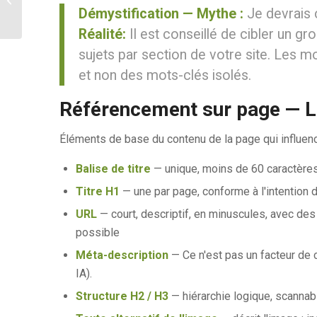
images, vidéos et pile visuelle en 2026
Démystification — Mythe :
Je devrais c
Réalité:
Il est conseillé de cibler un gr
sujets par section de votre site. Les 
et non des mots-clés isolés.
Référencement sur page — L
Éléments de base du contenu de la page qui influence
Balise de titre
— unique, moins de 60 caractères,
Titre H1
— une par page, conforme à l'intention de
URL
— court, descriptif, en minuscules, avec des 
possible
Méta-description
— Ce n'est pas un facteur de c
IA).
Structure H2 / H3
— hiérarchie logique, scannable