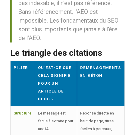
pas indexable, il n'est pas référencé.
Sans référencement, l'AEO est
impossible. Les fondamentaux du SEO
sont plus importants que jamais à l'ère
de l'AEO.
Le triangle des citations
PILIER
QU'EST-CE QUE
DÉMÉNAGEMENTS
CELA SIGNIFIE
EN BÉTON
POUR UN
ARTICLE DE
BLOG ?
Structure
Le message est
Réponse directe en
facile à extraire pour
haut de page, titres
une IA.
faciles à parcourir,