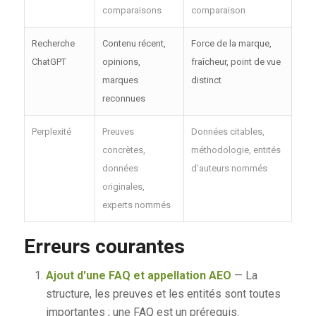
comparaisons
comparaison
Recherche
Contenu récent,
Force de la marque,
ChatGPT
opinions,
fraîcheur, point de vue
marques
distinct
reconnues
Perplexité
Preuves
Données citables,
concrètes,
méthodologie, entités
données
d'auteurs nommés
originales,
experts nommés
Erreurs courantes
Ajout d'une FAQ et appellation AEO
— La
structure, les preuves et les entités sont toutes
importantes ; une FAQ est un prérequis.