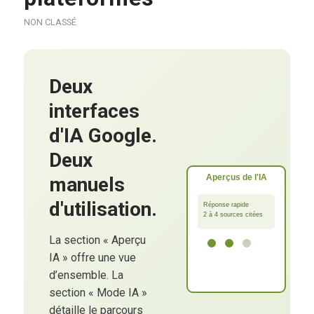
NON CLASSÉ
Deux
interfaces
d'IA Google.
Deux
Aperçus de l'IA
manuels
Dé
d'utilisation.
Réponse rapide
2 à 4 sources citées
C
La section « Aperçu
dé
IA » offre une vue
c
d’ensemble. La
section « Mode IA »
détaille le parcours