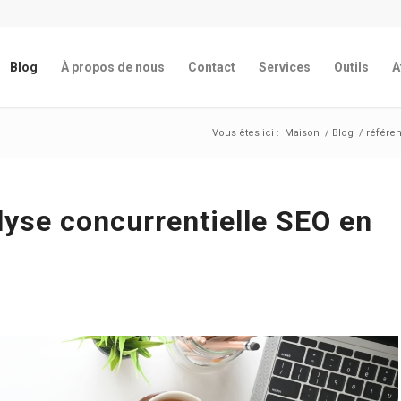
Blog
À propos de nous
Contact
Services
Outils
A
Vous êtes ici :
Maison
/
Blog
/
référe
alyse concurrentielle SEO en