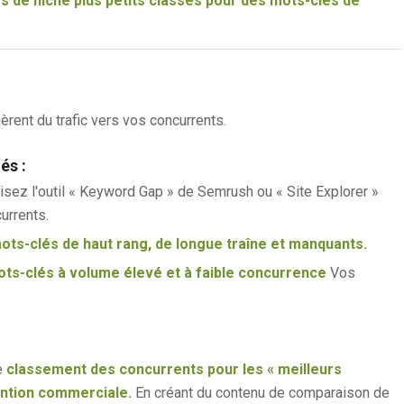
s de niche plus petits classés pour des mots-clés de
rent du trafic vers vos concurrents.
és :
lisez l'outil « Keyword Gap » de Semrush ou « Site Explorer »
urrents.
ots-clés de haut rang, de longue traîne et manquants.
ts-clés à volume élevé et à faible concurrence
Vos
e
classement des concurrents pour les « meilleurs
ention commerciale.
En créant du contenu de comparaison de