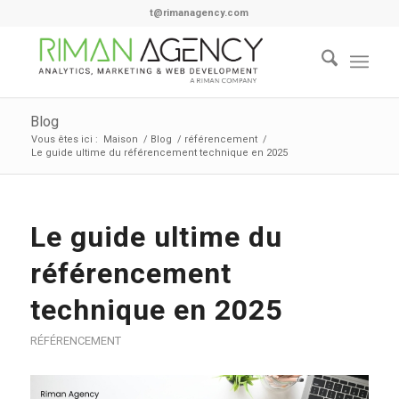
t@rimanagency.com
Blog
Vous êtes ici :
Maison
/
Blog
/
référencement
/
Le guide ultime du référencement technique en 2025
Le guide ultime du
référencement
technique en 2025
RÉFÉRENCEMENT