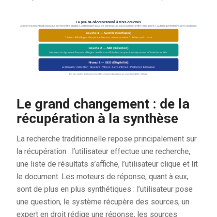
La pile de découvrabilité à trois couches
Le référencement naturel (SEO) permet d'être éligible. L'optimisation pour les annonceurs (AEO) permet d'être sélectionné. L'autorité permet d'inspirer confiance.
Couche 3 — Autorité (Confiance)
Citations RP • Pages d'experts • Preuve communautaire • Cohérence du canal
Couche 2 — AEO (Sélection)
Modules de réponse • Preuves • Règles de décision • Échelles de questions-réponses • Clarté des entités
Niveau 1 — SEO (Éligibilité)
Exploration • Indexation • Structure • Vitesse • Liens internes • Pertinence thématique
Les trois couches fonctionnent ensemble ; si vous en abandonnez une seule, la visibilité s’effondre.
Le grand changement : de la
récupération à la synthèse
La recherche traditionnelle repose principalement sur
la récupération : l’utilisateur effectue une recherche,
une liste de résultats s’affiche, l’utilisateur clique et lit
le document. Les moteurs de réponse, quant à eux,
sont de plus en plus synthétiques : l’utilisateur pose
une question, le système récupère des sources, un
expert en droit rédige une réponse, les sources