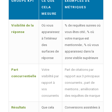
GROUPE KPI
CE QUE
EXEMPLES DE
CELA
MÉTRIQUES
MESURE
Visibilité de la
Où vous
% de requêtes suivies où
réponse
apparaissez
vous êtes cité ; % où
à l'intérieur
votre marque est
des
mentionnée ; % où vous
surfaces de
apparaissez dans la
réponse
zone visible supérieure
Part
Votre
Part de citations par
concurrentielle
visibilité par
rapport aux 3 principaux
rapport à
concurrents ; part de
vos
mentions ; amélioration
concurrents
des requêtes de marque
Résultats
Que cela
Conversions assistées à