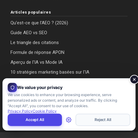
Articles populaires
Qu’est-ce que l’AEO ? (2026)
Guide AEO vs SEO
Le triangle des citations
Formule de réponse APON
Aperçu de l'IA vs Mode IA
10 stratégies marketing basées sur l'IA
Manger à l'ère de l'IA
We value your privacy
Comment bloguer à l'ère de l'IA
We use cookies to enhance your browsing experience, serve
personalized ads or content, and analyze our traffic. By clicking
→ Voir tous les articles
"Accept All", you consent to our use of cookies.
Privacy Policy
Cookie Policy
Accept All
Reject All