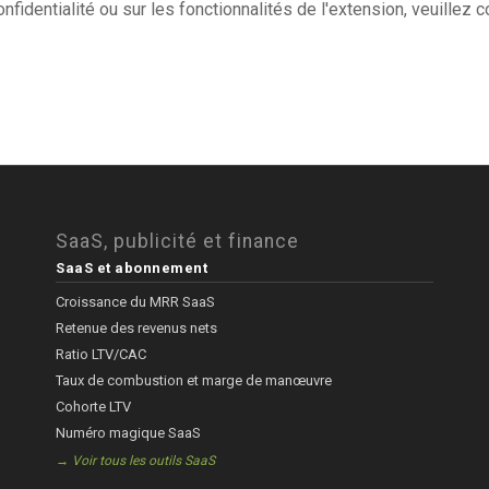
fidentialité ou sur les fonctionnalités de l'extension, veuillez co
SaaS, publicité et finance
SaaS et abonnement
Croissance du MRR SaaS
Retenue des revenus nets
Ratio LTV/CAC
Taux de combustion et marge de manœuvre
Cohorte LTV
Numéro magique SaaS
→ Voir tous les outils SaaS