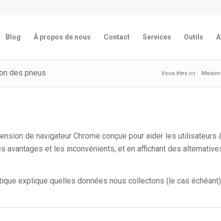
Blog
À propos de nous
Contact
Services
Outils
A
tion des pneus
Vous êtes ici :
Maison
xtension de navigateur Chrome conçue pour aider les utilisateurs
es avantages et les inconvénients, et en affichant des alternativ
tique explique quelles données nous collectons (le cas échéant)