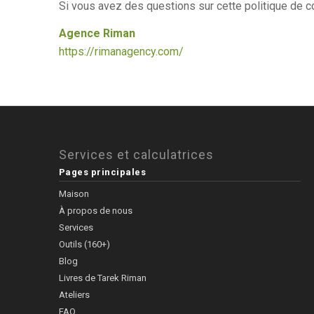
Si vous avez des questions sur cette politique de con
Agence Riman
https://rimanagency.com/
Services et calculatrices
Pages principales
Maison
À propos de nous
Services
Outils (160+)
Blog
Livres de Tarek Riman
Ateliers
FAQ