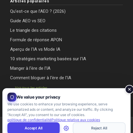
Articles populaires
Qu’est-ce que l’AEO ? (2026)
Guide AEO vs SEO
Le triangle des citations
Formule de réponse APON
Aperçu de l'IA vs Mode IA
10 stratégies marketing basées sur l'IA
Manger à l'ère de l'IA
Comment bloguer à l'ère de l'IA
→ Voir tous les articles
We value your privacy
We use cookies to enhance your browsing experience, serve
personalized ads or content, and analyze our traffic. By clicking
"Accept All", you consent to our use of cookies.
politique de confidentialité
Politique relative aux cookies
Agence Riman 2026 - Conçu et développé par l'Agence Riman
Accept All
Reject All