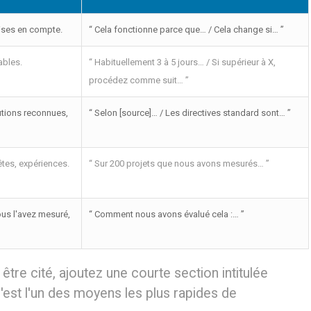
rises en compte.
“ Cela fonctionne parce que… / Cela change si… ”
ables.
“ Habituellement 3 à 5 jours… / Si supérieur à X,
procédez comme suit… ”
utions reconnues,
“ Selon [source]… / Les directives standard sont… ”
tes, expériences.
“ Sur 200 projets que nous avons mesurés… ”
us l'avez mesuré,
“ Comment nous avons évalué cela :… ”
être cité, ajoutez une courte section intitulée
est l'un des moyens les plus rapides de