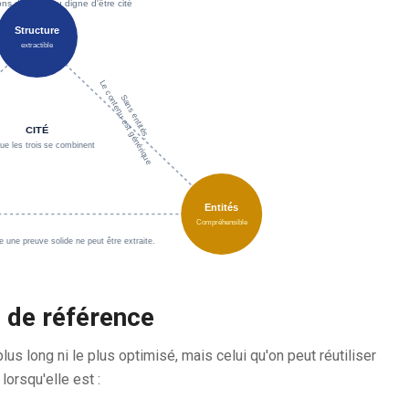
ons du contenu digne d'être cité
Structure
extractible
Le contenu est générique
Sans entités,
CITÉ
ue les trois se combinent
Entités
Compréhensible
une preuve solide ne peut être extraite.
é de référence
plus long ni le plus optimisé, mais celui qu'on peut réutiliser
lorsqu'elle est :