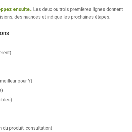
ppez ensuite.
. Les deux ou trois premières lignes donnent
cisions, des nuances et indique les prochaines étapes.
ions
érent)
meilleur pour Y)
e)
ibles)
n du produit, consultation)