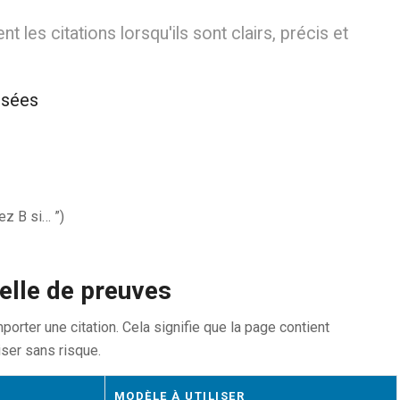
nt les citations lorsqu'ils sont clairs, précis et
isées
ez B si… ”)
elle de preuves
rter une citation. Cela signifie que la page contient
iser sans risque.
MODÈLE À UTILISER