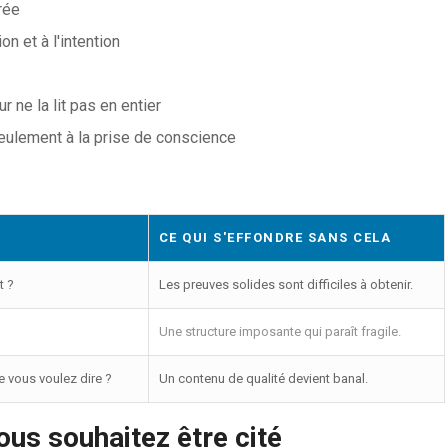
rée
n et à l'intention
r ne la lit pas en entier
seulement à la prise de conscience
CE QUI S'EFFONDRE SANS CELA
t ?
Les preuves solides sont difficiles à obtenir.
Une structure imposante qui paraît fragile.
 vous voulez dire ?
Un contenu de qualité devient banal.
us souhaitez être cité