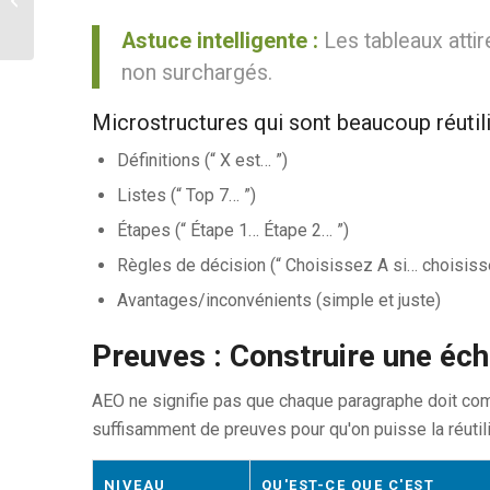
Citation → Action
Astuce intelligente :
Les tableaux attire
non surchargés.
Microstructures qui sont beaucoup réutil
Définitions (“ X est… ”)
Listes (“ Top 7… ”)
Étapes (“ Étape 1… Étape 2… ”)
Règles de décision (“ Choisissez A si… choisiss
Avantages/inconvénients (simple et juste)
Preuves : Construire une éch
AEO ne signifie pas que chaque paragraphe doit compo
suffisamment de preuves pour qu'on puisse la réutil
NIVEAU
QU'EST-CE QUE C'EST