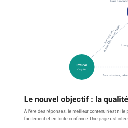
Trois dimensi
la structure semble fragile
Sans preuve,
Lorsq
Preuve
Croyable
Sans structure, même 
Le nouvel objectif : la qualit
À l'ère des réponses, le meilleur contenu n'est ni le 
facilement et en toute confiance. Une page est citée 