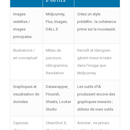
D'OUTILS
Images
Midjourney,
Créez un style
vedettes /
Flux, Imagen,
prédéfini ; la cohérence
images
DALL·E
prime sur la nouveauté.
principales
Illustrations /
Milieu de
Recraft et Ideogram
art conceptuel
parcours,
gèrent mieux le texte
Idéogramme,
dans l'image que
Recréation
Midjourney.
Graphiques et
Datawrapper,
Les outils d'IA
visualisation de
Flourish,
produisent encore des
données
Sheets, Looker
graphiques inexacts ;
Studio
utilisez de vrais outils.
Captures
CleanShot X,
Annoter ; ne jamais