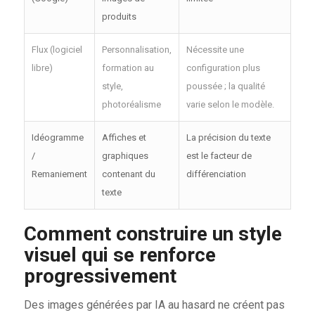
produits
Flux (logiciel
Personnalisation,
Nécessite une
libre)
formation au
configuration plus
style,
poussée ; la qualité
photoréalisme
varie selon le modèle.
Idéogramme
Affiches et
La précision du texte
/
graphiques
est le facteur de
Remaniement
contenant du
différenciation
texte
Comment construire un style
visuel qui se renforce
progressivement
Des images générées par IA au hasard ne créent pas