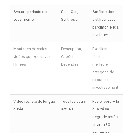
Avatars parlants de
Salut Gen,
Amélioration —
vous-même
Synthesia
à utiliser avec
parcimonie et à
divulguer
Montages de vraies
Description,
Excellent —
vidéos que vous avez
CapCut,
c'est la
filmées
Légendes
meilleure
catégorie de
retour sur
investissement
Vidéo réaliste de longue
Tous les outils
Pas encore — la
durée
actuels
qualité se
dégrade après
environ 30
secondes.