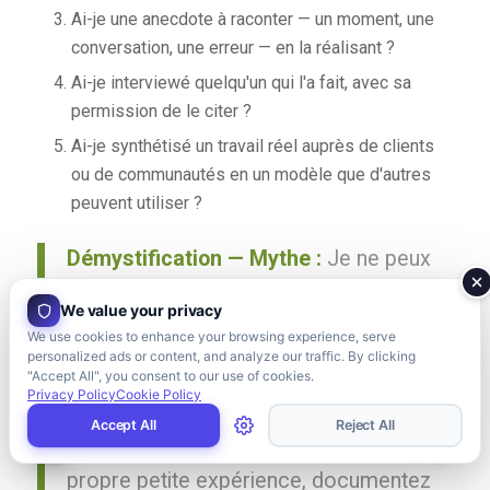
Ai-je une anecdote à raconter — un moment, une
conversation, une erreur — en la réalisant ?
Ai-je interviewé quelqu'un qui l'a fait, avec sa
permission de le citer ?
Ai-je synthétisé un travail réel auprès de clients
ou de communautés en un modèle que d'autres
peuvent utiliser ?
Démystification — Mythe :
Je ne peux
pas écrire sur quelque chose que je
We value your privacy
n'ai pas fait.
We use cookies to enhance your browsing experience, serve
Réalité:
C’est possible, mais vous
personalized ads or content, and analyze our traffic. By clicking
"Accept All", you consent to our use of cookies.
devez trouver des sources
Privacy Policy
Cookie Policy
d’expérience différentes. Interrogez
Accept All
Reject All
des professionnels, menez votre
propre petite expérience, documentez