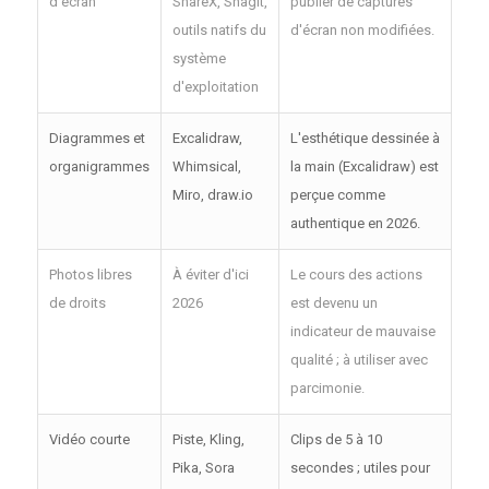
d'écran
ShareX, Snagit,
publier de captures
outils natifs du
d'écran non modifiées.
système
d'exploitation
Diagrammes et
Excalidraw,
L'esthétique dessinée à
organigrammes
Whimsical,
la main (Excalidraw) est
Miro, draw.io
perçue comme
authentique en 2026.
Photos libres
À éviter d'ici
Le cours des actions
de droits
2026
est devenu un
indicateur de mauvaise
qualité ; à utiliser avec
parcimonie.
Vidéo courte
Piste, Kling,
Clips de 5 à 10
Pika, Sora
secondes ; utiles pour