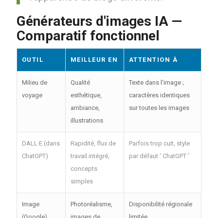
Générateurs d'images IA —
Comparatif fonctionnel
OUTIL
MEILLEUR EN
ATTENTION À
Milieu de
Qualité
Texte dans l'image ;
voyage
esthétique,
caractères identiques
ambiance,
sur toutes les images
illustrations
DALL·E (dans
Rapidité, flux de
Parfois trop cuit, style
ChatGPT)
travail intégré,
par défaut ‘ ChatGPT ’
concepts
simples
Image
Photoréalisme,
Disponibilité régionale
(Google)
images de
limitée