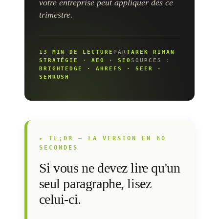
votre entreprise peut appliquer dès ce
trimestre.
13 MIN DE LECTURE
PAR
TAREK RIMAN
STRATÉGIE · AEO · SEO
SOURCES :
BRIGHTEDGE · AHREFS · SEER ·
SEMRUSH
▸ TL;DR — LA VERSION EN 60
SECONDES
Si vous ne devez lire qu'un
seul paragraphe, lisez
celui-ci.