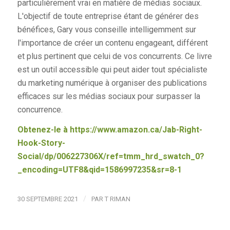
particulièrement vrai en matière de médias sociaux.
L'objectif de toute entreprise étant de générer des
bénéfices, Gary vous conseille intelligemment sur
l'importance de créer un contenu engageant, différent
et plus pertinent que celui de vos concurrents. Ce livre
est un outil accessible qui peut aider tout spécialiste
du marketing numérique à organiser des publications
efficaces sur les médias sociaux pour surpasser la
concurrence.
Obtenez-le à
https://www.amazon.ca/Jab-Right-
Hook-Story-
Social/dp/006227306X/ref=tmm_hrd_swatch_0?
_encoding=UTF8&qid=1586997235&sr=8-1
/
30 SEPTEMBRE 2021
PAR
T RIMAN