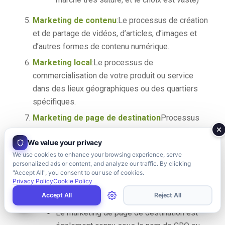
Marketing de contenu
:Le processus de création
et de partage de vidéos, d’articles, d’images et
d’autres formes de contenu numérique.
Marketing local
:Le processus de
commercialisation de votre produit ou service
dans des lieux géographiques ou des quartiers
spécifiques.
Marketing de page de destination
Processus
de création de pages de destination hautement
We value your privacy
ciblées et de redirection de trafic vers ces pages
We use cookies to enhance your browsing experience, serve
selon des critères prédéfinis. L'objectif principal
personalized ads or content, and analyze our traffic. By clicking
de ces pages est d'inciter les visiteurs à rester
"Accept All", you consent to our use of cookies.
Privacy Policy
Cookie Policy
plus longtemps sur votre site et à effectuer des
Accept All
Reject All
conversions (achat, inscription, etc.).
Le marketing de page de destination est