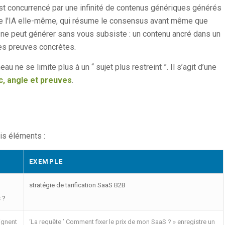
 est concurrencé par une infinité de contenus génériques générés
 de l'IA elle-même, qui résume le consensus avant même que
le ne peut générer sans vous subsiste : un contenu ancré dans un
des preuves concrètes.
au ne se limite plus à un “ sujet plus restreint ”. Il s’agit d’une
c, angle et preuves
.
ois éléments :
EXEMPLE
stratégie de tarification SaaS B2B
 ?
ignent
‘La requête ’ Comment fixer le prix de mon SaaS ? » enregistre un