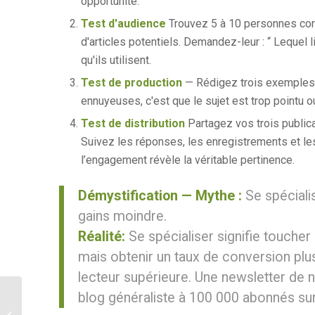
opportunité.
Test d'audience
Trouvez 5 à 10 personnes corre
d'articles potentiels. Demandez-leur : “ Lequel 
qu'ils utilisent.
Test de production
— Rédigez trois exemples d
ennuyeuses, c'est que le sujet est trop pointu 
Test de distribution
Partagez vos trois public
Suivez les réponses, les enregistrements et les
l’engagement révèle la véritable pertinence.
Démystification — Mythe :
Se spécialis
gains moindre.
Réalité:
Se spécialiser signifie toucher
mais obtenir un taux de conversion plu
lecteur supérieure. Une newsletter de
blog généraliste à 100 000 abonnés sur 
Pourquoi bloguer en 2026 ? Le
nouveau impératif des blogueurs