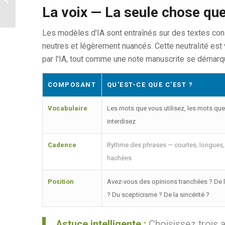
La voix — La seule chose que 
modernes
Les modèles d'IA sont entraînés sur des textes cons
neutres et légèrement nuancés. Cette neutralité est
par l'IA, tout comme une note manuscrite se démarqu
COMPOSANT
QU'EST-CE QUE C'EST ?
Vocabulaire
Les mots que vous utilisez, les mots qu
interdisez
Cadence
Rythme des phrases — courtes, longues,
hachées
Position
Avez-vous des opinions tranchées ? De 
? Du scepticisme ? De la sincérité ?
Astuce intelligente :
Choisissez trois a