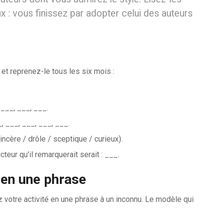
 : vous finissez par adopter celui des auteurs
et reprenez-le tous les six mois :
 ___, ___, ___.
 ___, ___, ___, ___.
incère / drôle / sceptique / curieux).
cteur qu'il remarquerait serait : ___.
 en une phrase
 votre activité en une phrase à un inconnu. Le modèle qui