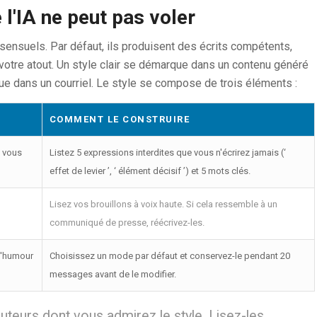
l'IA ne peut pas voler
ensuels. Par défaut, ils produisent des écrits compétents,
 votre atout. Un style clair se démarque dans un contenu généré
e dans un courriel. Le style se compose de trois éléments :
COMMENT LE CONSTRUIRE
e vous
Listez 5 expressions interdites que vous n'écrirez jamais (‘
effet de levier ’, ‘ élément décisif ’) et 5 mots clés.
Lisez vos brouillons à voix haute. Si cela ressemble à un
communiqué de presse, réécrivez-les.
l'humour
Choisissez un mode par défaut et conservez-le pendant 20
messages avant de le modifier.
uteurs dont vous admirez le style. Lisez-les