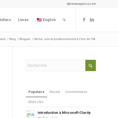
t@rimanagency.com
teliers
Livres
English
ison
/
Blog
/
Bloguer
/
Niche, voix et positionnement à l'ère de l'IA
Populaire
Récent
Commentaires
Mots clés
Introduction à Microsoft Clarity