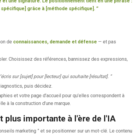
e et une signature. Le positionnement tient en une phrase :
if spécifique] grâce à [méthode spécifique]. ”
tion de
connaissances, demande et défense
— et pas
voler. Choisissez des références, bannissez des expressions,
’écris sur [sujet] pour [lecteur] qui souhaite [résultat]. ”
diagnostics, puis décidez.
aphies et votre page d’accueil pour qu’elles correspondent à
le à la construction d’une marque.
 plus importante à l'ère de l'IA
conseils marketing ” et se positionner sur un mot-clé. Le contenu