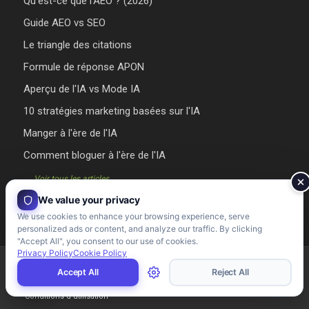
Qu’est-ce que l’AEO ? (2026)
Guide AEO vs SEO
Le triangle des citations
Formule de réponse APON
Aperçu de l'IA vs Mode IA
10 stratégies marketing basées sur l'IA
Manger à l'ère de l'IA
Comment bloguer à l'ère de l'IA
→ Voir tous les articles
We value your privacy
We use cookies to enhance your browsing experience, serve
personalized ads or content, and analyze our traffic. By clicking
"Accept All", you consent to our use of cookies.
Privacy Policy
Cookie Policy
Agence Riman 2026 - Conçu et développé par l'Agence Riman
Accept All
Reject All
Conditions d'utilisation