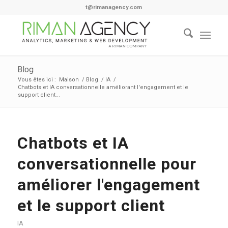
t@rimanagency.com
Blog
Vous êtes ici :
Maison
/
Blog
/
IA
/
Chatbots et IA conversationnelle améliorant l'engagement et le
support client...
Chatbots et IA
conversationnelle pour
améliorer l'engagement
et le support client
IA