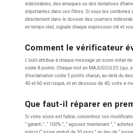
indésirables, des arnaques ou des tentatives d'hameç
importantes dans ces filtres. Si vous les combinez av
directement dans le dossier des courriers indésirabl
en temps réel, signale chaque expression clé et vous a
Comment le vérificateur é
L'outil attribue à chaque message un score initial
coûte 8 points. Chaque mot en MAJUSCULES (qui, selon
d'exclamation coûte 5 points chacun, au-delà du deuxi
40 et 60 est risqué, et en dessous de 40, votre e-
Que faut-il réparer en pre
Si votre score est faible, concentrez vos modificat
“ garanti ”, “ 100% ”, “ agissez maintenant ”, “ ache
précis (“ essai gratuit de 30 jours ” au lieu de “ es