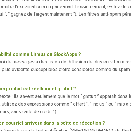
oints d’exclamation à un par e-mail. Troisièmement, évitez de co
 ”, “ gagnez de l’argent maintenant ”). Les filtres anti-spam p
rabilité comme Litmus ou GlockApps ?
envoi de messages à des listes de diffusion de plusieurs fourniss
 plus évidents susceptibles d'être considérés comme du spam : u
 mon produit est réellement gratuit ?
exte : ils savent seulement que le mot “ gratuit ” apparaît dans
 utilisez des expressions comme “ offert ”, “ inclus ” ou “ mis à d
ours, sans carte de crédit ”).
n courriel arrivera dans la boîte de réception ?
e l'expéditeur, de l'authentification (SPF/DKIM/DMARC), de l'histo