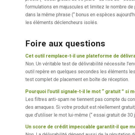
formulations en majuscules et limitez le nombre de p
dans la même phrase (“ bonus en espèces aujourd’hui
les éléments déclencheurs isolés.
Foire aux questions
Cet outil remplace-t-il une plateforme de déliv
Non. Un véritable test de délivrabilité nécessite l'
outil repère en quelques secondes les éléments les
test complet de placement en boîte de réception.
Pourquoi l'outil signale-t-il le mot “ gratuit ” si
Les filtres anti-spam ne tiennent pas compte du cont
des arnaques. Si votre produit est réellement gratuit,
que d’utiliser le mot lui-même (“ essai gratuit de 30 j
Un score de crédit impeccable garantit-il que mo
Non. La délivrabilité dépend aussi de la réputation d