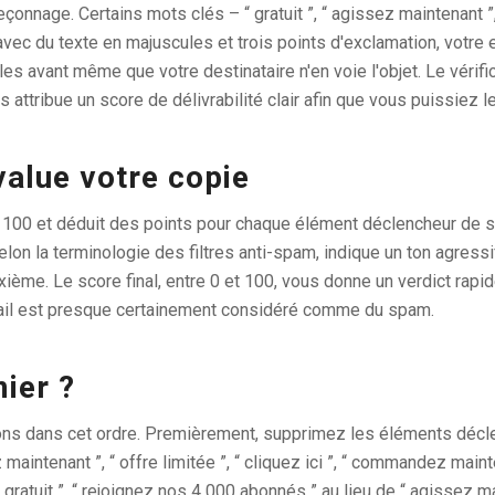
onnage. Certains mots clés – “ gratuit ”, “ agissez maintenant ”,
ec du texte en majuscules et trois points d'exclamation, votre e-
es avant même que votre destinataire n'en voie l'objet. Le vérif
ttribue un score de délivrabilité clair afin que vous puissiez le 
value votre copie
 de 100 et déduit des points pour chaque élément déclencheur 
 la terminologie des filtres anti-spam, indique un ton agressif)
ème. Le score final, entre 0 et 100, vous donne un verdict rapide 
mail est presque certainement considéré comme du spam.
mier ?
ions dans cet ordre. Premièrement, supprimez les éléments déclen
tez maintenant ”, “ offre limitée ”, “ cliquez ici ”, “ commandez m
sai gratuit ”, “ rejoignez nos 4 000 abonnés ” au lieu de “ agisse