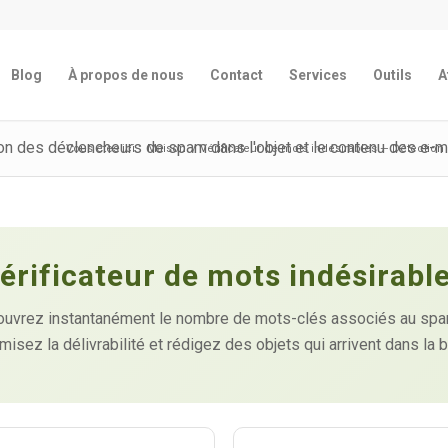
Blog
À propos de nous
Contact
Services
Outils
A
ion des déclencheurs de spam dans l'objet et le contenu des e-m
Vous êtes ici :
Maison
/
Vérificateur de mots indésirables — Détection
érificateur de mots indésirabl
couvrez instantanément le nombre de mots-clés associés au spam 
misez la délivrabilité et rédigez des objets qui arrivent dans la 