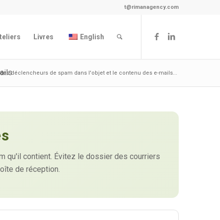
t@rimanagency.com
teliers
Livres
English
ails
 des déclencheurs de spam dans l'objet et le contenu des e-mails...
es
qu'il contient. Évitez le dossier des courriers
boîte de réception.