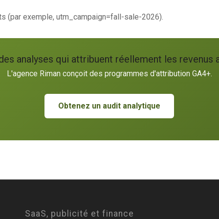
ets (par exemple, utm_campaign=fall-sale-2026).
des analyses qui attribuent réellement les revenus
L'agence Riman conçoit des programmes d'attribution GA4+.
Obtenez un audit analytique
SaaS, publicité et finance