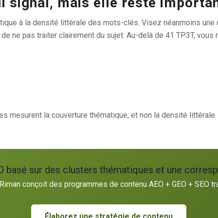
ul signal, mais elle reste importa
que à la densité littérale des mots-clés. Visez néanmoins une 
de ne pas traiter clairement du sujet. Au-delà de 41 TP3T, vous 
 mesurent la couverture thématique, et non la densité littérale.
 basé sur des clusters thématiques et une corres
Riman conçoit des programmes de contenu AEO + GEO + SEO tra
Élaborez une stratégie de contenu