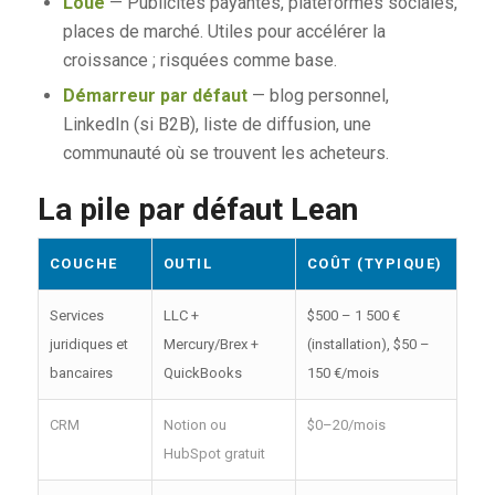
Loué
— Publicités payantes, plateformes sociales,
places de marché. Utiles pour accélérer la
croissance ; risquées comme base.
Démarreur par défaut
— blog personnel,
LinkedIn (si B2B), liste de diffusion, une
communauté où se trouvent les acheteurs.
La pile par défaut Lean
COUCHE
OUTIL
COÛT (TYPIQUE)
Services
LLC +
$500 – 1 500 €
juridiques et
Mercury/Brex +
(installation), $50 –
bancaires
QuickBooks
150 €/mois
CRM
Notion ou
$0–20/mois
HubSpot gratuit