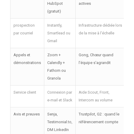
HubSpot
actives
(gratuit)
prospection
Instantly,
Infrastructure dédiée lors
par courriel
Smartlead ou
de la mise à l'échelle
Gmail
Appels et
Zoom +
Gong, Chœur quand
démonstrations
Calendly +
l'équipe s'agrandit
Fathom ou
Granola
Service client
Connexion par
Aide Scout, Front,
e-mail et Slack
Intercom au volume
Avis et preuves
Senja,
Trustpilot, G2 : quand le
Testimonial.to,
référencement compte
DM LinkedIn