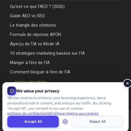
Qu’est-ce que l’AEO ? (2026)
Guide AEO vs SEO
Le triangle des citations
Formule de réponse APON
Aperçu de l'IA vs Mode IA
10 stratégies marketing basées sur l'IA
Manger à l'ère de l'IA
Comment bloguer à l'ère de l'IA
→ Voir tous les articles
We value your privacy
We use cookies to enhance your browsing experience, serve
personalized ads or content, and analyze our traffic. By clicking
"Accept All", you consent to our use of cookies.
politique de confidentialité
Politique relative aux cookies
Agence Riman 2026 - Conçu et développé par l'Agence Riman
Accept All
Reject All