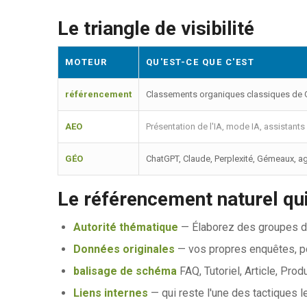
Le triangle de visibilité
MOTEUR
QU'EST-CE QUE C'EST
référencement
Classements organiques classiques de
AEO
Présentation de l'IA, mode IA, assistant
GÉO
ChatGPT, Claude, Perplexité, Gémeaux, a
Le référencement naturel qu
Autorité thématique
— Élaborez des groupes de 
Données originales
— vos propres enquêtes, po
balisage de schéma
FAQ, Tutoriel, Article, Prod
Liens internes
— qui reste l'une des tactiques l