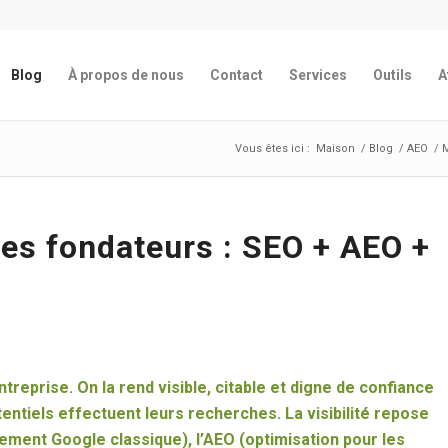
Blog
À propos de nous
Contact
Services
Outils
A
Vous êtes ici :
Maison
/
Blog
/
AEO
/
M
 des fondateurs : SEO + AEO +
treprise. On la rend visible, citable et digne de confiance
entiels effectuent leurs recherches. La visibilité repose
ement Google classique), l’AEO (optimisation pour les