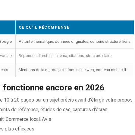
CE QU'IL RÉCOMPENSE
 Google
Autorité thématique, données originales, contenu structuré, liens
s vocaux
Réponses directes, schéma, citations, structure claire
gents
Mentions de la marque, citations sur le web, contenu distinctif
i fonctionne encore en 2026
10 à 20 pages sur un sujet précis avant d'élargir votre propos.
ints de référence, études de cas, captures d'écran
uit, Commerce local, Avis
es plus efficaces