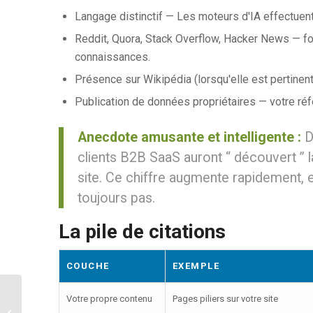
Langage distinctif — Les moteurs d'IA effectuent
Reddit, Quora, Stack Overflow, Hacker News — for
connaissances.
Présence sur Wikipédia (lorsqu'elle est pertinent
Publication de données propriétaires — votre référ
Anecdote amusante et intelligente :
D’
clients B2B SaaS auront “ découvert ” l
site. Ce chiffre augmente rapidement, e
toujours pas.
La pile de citations
COUCHE
EXEMPLE
Votre propre contenu
Pages piliers sur votre site
Création de produits natifs d'IA : au-