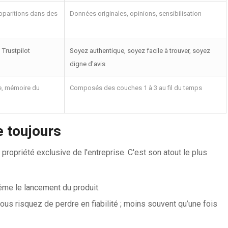
apparitions dans des
Données originales, opinions, sensibilisation
 Trustpilot
Soyez authentique, soyez facile à trouver, soyez
digne d'avis
, mémoire du
Composés des couches 1 à 3 au fil du temps
e toujours
a propriété exclusive de l'entreprise. C'est son atout le plus
ême le lancement du produit.
s risquez de perdre en fiabilité ; moins souvent qu’une fois