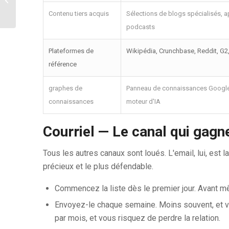
delà du chatbot ajouté
Contenu tiers acquis
Sélections de blogs spécialisés, 
podcasts
Plateformes de
Wikipédia, Crunchbase, Reddit, G2,
référence
graphes de
Panneau de connaissances Google
connaissances
moteur d'IA
Courriel — Le canal qui gagn
Tous les autres canaux sont loués. L'email, lui, est l
précieux et le plus défendable.
Commencez la liste dès le premier jour. Avant m
Envoyez-le chaque semaine. Moins souvent, et vou
par mois, et vous risquez de perdre la relation.