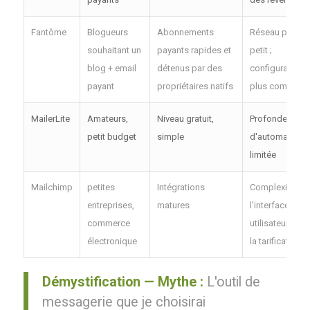
Fantôme
Blogueurs
Abonnements
Réseau plus
souhaitant un
payants rapides et
petit ;
blog + email
détenus par des
configuration
payant
propriétaires natifs
plus complexe
MailerLite
Amateurs,
Niveau gratuit,
Profondeur
petit budget
simple
d'automatisati
limitée
Mailchimp
petites
Intégrations
Complexité de
entreprises,
matures
l'interface
commerce
utilisateur et d
électronique
la tarification
Démystification — Mythe :
L'outil de
messagerie que je choisirai