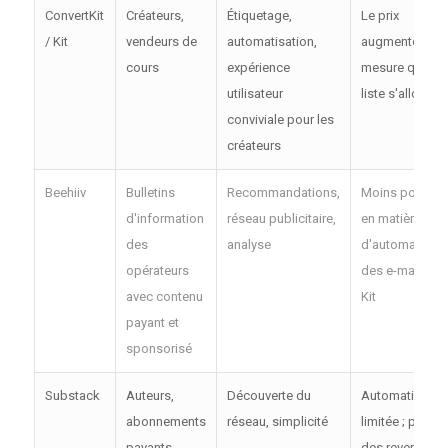
ConvertKit
Créateurs,
Étiquetage,
Le prix
/ Kit
vendeurs de
automatisation,
augmente à
cours
expérience
mesure que la
utilisateur
liste s'allonge.
conviviale pour les
créateurs
Beehiiv
Bulletins
Recommandations,
Moins poussé
d'information
réseau publicitaire,
en matière
des
analyse
d'automatisati
opérateurs
des e-mails qu
avec contenu
Kit
payant et
sponsorisé
Substack
Auteurs,
Découverte du
Automatisatio
abonnements
réseau, simplicité
limitée ; partag
payants
des revenus 1