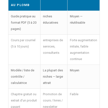
AU PLOMB
Guide pratique au
niches
Moyen —
format PDF (5 à 20
éducatives
réutilisable
pages)
Cours par courriel
entreprises de
Forte augmentation
(5 à 10 jours)
services,
initiale, faible
consultants
augmentation
continue
Modèle / liste de
La plupart des
Moyen
contrôle /
niches — large
calculatrice
attrait
Chapitre gratuit ou
Promotion de
Faible
extrait d'un produit
cours / livres /
payant
newsletter