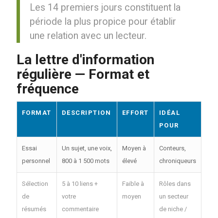
Les 14 premiers jours constituent la
période la plus propice pour établir
une relation avec un lecteur.
La lettre d'information
régulière — Format et
fréquence
FORMAT
DESCRIPTION
EFFORT
IDÉAL
POUR
Essai
Un sujet, une voix,
Moyen à
Conteurs,
personnel
800 à 1 500 mots
élevé
chroniqueurs
Sélection
5 à 10 liens +
Faible à
Rôles dans
de
votre
moyen
un secteur
résumés
commentaire
de niche /