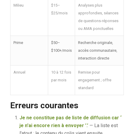
Milieu
$15–
Analyses plus
$25/mois
approfondies, séances
de questions-réponses
ou AMA ponctuelles
Prime
$50–
Recherche originale,
$100+/mois
accès communautaire,
interaction directe
Annuel
10 à 12 fois
Remise pour
par mois
engagement ; offre
standard
Erreurs courantes
Je ne constitue pas de liste de diffusion car ‘
je n'ai encore rien à envoyer ’.’
— La liste est
l'atout ; le contenu du colis vient ensuite.