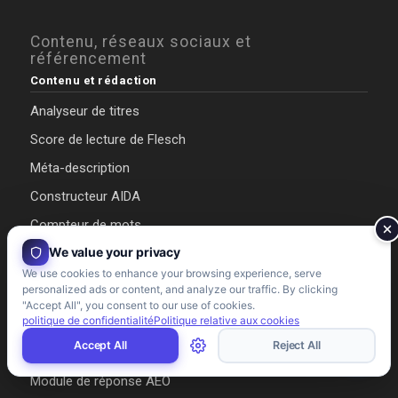
Contenu, réseaux sociaux et
référencement
Contenu et rédaction
Analyseur de titres
Score de lecture de Flesch
Méta-description
Constructeur AIDA
Compteur de mots
We value your privacy
Créateur de fils de discussion Tweet
We use cookies to enhance your browsing experience, serve
→ Voir tous les outils de contenu
personalized ads or content, and analyze our traffic. By clicking
"Accept All", you consent to our use of cookies.
politique de confidentialité
Politique relative aux cookies
Schéma et référencement
Accept All
Reject All
Schéma FAQ
Module de réponse AEO