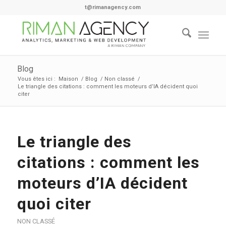
t@rimanagency.com
Blog
Vous êtes ici :
Maison
/
Blog
/
Non classé
/
Le triangle des citations : comment les moteurs d’IA décident quoi
citer
Le triangle des
citations : comment les
moteurs d’IA décident
quoi citer
NON CLASSÉ