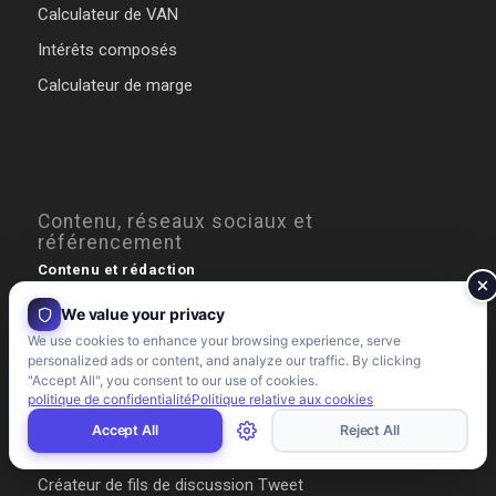
Calculateur de VAN
Intérêts composés
Calculateur de marge
Contenu, réseaux sociaux et
référencement
Contenu et rédaction
Analyseur de titres
We value your privacy
We use cookies to enhance your browsing experience, serve
Score de lecture de Flesch
personalized ads or content, and analyze our traffic. By clicking
Méta-description
"Accept All", you consent to our use of cookies.
politique de confidentialité
Politique relative aux cookies
Constructeur AIDA
Accept All
Reject All
Compteur de mots
Créateur de fils de discussion Tweet