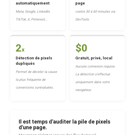
automatiquement
page
Meta, Google, LinkedIn,
contre 30 à 60 minutes via
TikTok, X, Pinterest…
DevTools.
2
$0
x
Détection de pixels
Gratuit, privé, local
dupliqués
Aucune connexion requise.
Permet de déceler la cause
La détection s'effectue
la plus fréquente de
uniquement dans votre
conversions surévaluées.
navigateur.
Il est temps d'auditer la pile de pixels
d'une page.