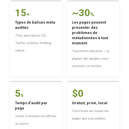
15
~30
+
%
Types de balises méta
Les pages peuvent
audités
présenter des
problèmes de
Titre, description, OG,
métadonnées à tout
moment.
Twitter, schéma, hreflang,
robots…
Fourchette indicative — la
plupart des équipes sous-
estiment ce nombre.
5
$0
s
Temps d'audit par
Gratuit, privé, local
page
Fonctionne sur toutes les
contre 5 minutes via Afficher
pages que vous publiez.
la source.