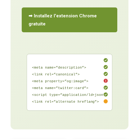
➡ Installez l'extension Chrome
gratuite
<meta name=”description”>
<link rel=”canonical”>
!
<meta property=”og:image”>
<meta name=”twitter:card”>
<script type=”application/ld+json”>
<link rel=”alternate hreflang”>