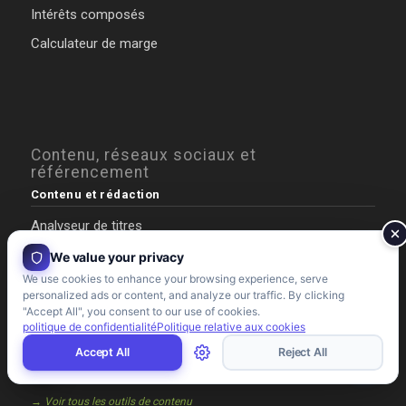
Intérêts composés
Calculateur de marge
Contenu, réseaux sociaux et
référencement
Contenu et rédaction
Analyseur de titres
Score de lecture de Flesch
We value your privacy
We use cookies to enhance your browsing experience, serve
Méta-description
personalized ads or content, and analyze our traffic. By clicking
Constructeur AIDA
"Accept All", you consent to our use of cookies.
politique de confidentialité
Politique relative aux cookies
Compteur de mots
Accept All
Reject All
Créateur de fils de discussion Tweet
→ Voir tous les outils de contenu