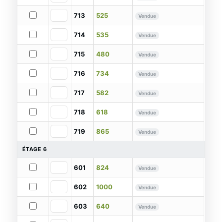
713
525
Vendue
714
535
Vendue
715
480
Vendue
716
734
Vendue
717
582
Vendue
718
618
Vendue
719
865
Vendue
ÉTAGE 6
601
824
Vendue
602
1000
Vendue
603
640
Vendue