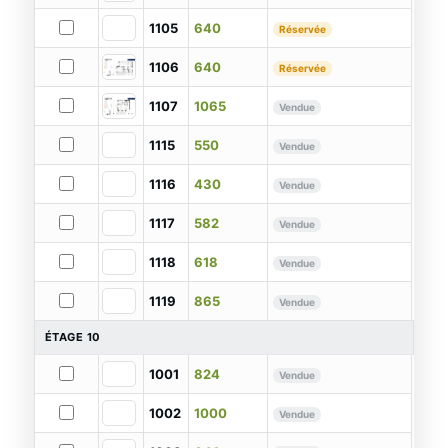
1105
640
Réservée
1106
640
Réservée
1107
1065
Vendue
1115
550
Vendue
1116
430
Vendue
1117
582
Vendue
1118
618
Vendue
1119
865
Vendue
ÉTAGE 10
1001
824
Vendue
1002
1000
Vendue