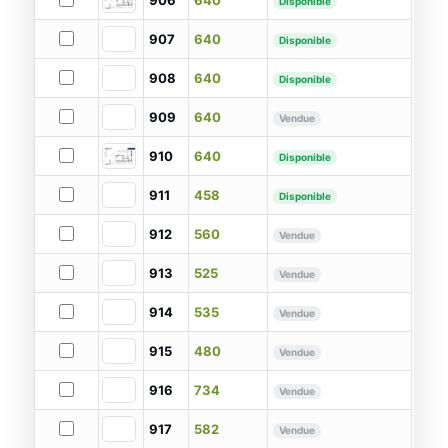
906
640
Disponible
907
640
Disponible
908
640
Disponible
909
640
Vendue
910
640
Disponible
911
458
Disponible
912
560
Vendue
913
525
Vendue
914
535
Vendue
915
480
Vendue
916
734
Vendue
917
582
Vendue