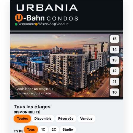
Disponible
Réservée
Vendue
15
14
13
12
11
Choisissez un étage sur
10
l'immeuble ou à droite
9
Tous les étages
DISPONIBILITÉ
8
Toutes
Disponible
Réservée
Vendue
7
Tous
1C
2C
Studio
TYPE