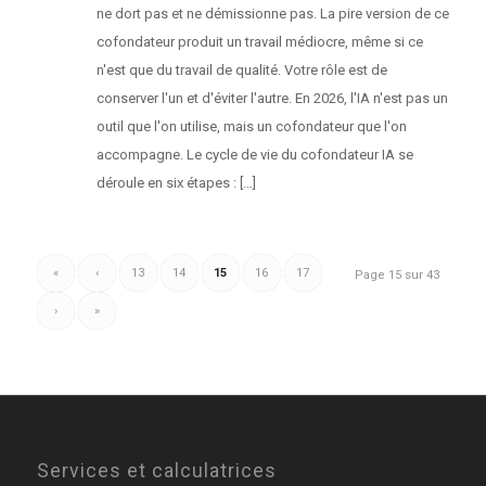
ne dort pas et ne démissionne pas. La pire version de ce
cofondateur produit un travail médiocre, même si ce
n'est que du travail de qualité. Votre rôle est de
conserver l'un et d'éviter l'autre. En 2026, l'IA n'est pas un
outil que l'on utilise, mais un cofondateur que l'on
accompagne. Le cycle de vie du cofondateur IA se
déroule en six étapes : […]
«
‹
13
14
15
16
17
Page 15 sur 43
›
»
Services et calculatrices